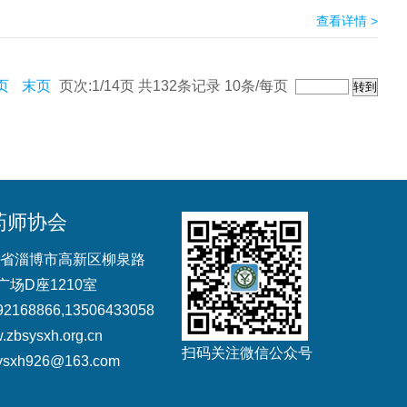
查看详情 >
页
末页
页次:1/14页 共132条记录 10条/每页
药师协会
省淄博市高新区柳泉路
广场D座1210室
168866,13506433058
.zbsysxh.org.cn
扫码关注微信公众号
sxh926@163.com