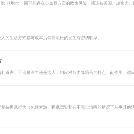
非布司他（Uloric）因可能存在心血管方面的致命风险，接连被美国、加拿大、日
的生活方式都与成年后骨质疏松的发生有密切联系。 ...
节
利避害，不论是医生还是病人，均应对各类降糖药的特点、副作用、适应证
，由于复杂睡眠行为（包括梦游、睡眠驾驶和在不完全清醒的情况下从事其