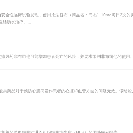
一项安全性临床试验发现，使用托法替布（商品名：尚杰）10mg每日2次
结肠炎治疗。...
抗痛风药非布司他可能增加患者死亡的风险，并要求限制非布司他的使用。.
-3脂肪酸类药品对于预防心脏病发作患者的心脏和血管方面的问题无效。该
关的噬血细胞性淋巴组织细胞增生症（HLH）的国外病例报告...