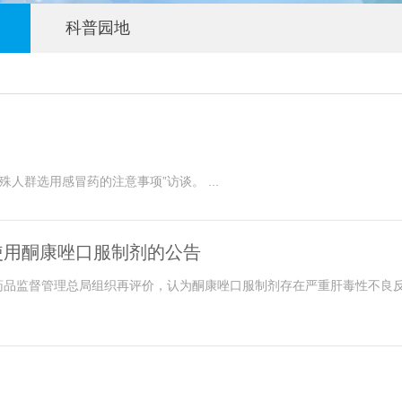
科普园地
淄博市药师协会理事长初建设做客淄博市广播电台1143频道，做“特殊人群选用感冒药的注意事项”访谈。 ...
使用酮康唑口服制剂的公告
药品监督管理总局组织再评价，认为酮康唑口服制剂存在严重肝毒性不良