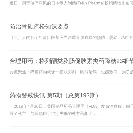
近日，用于治疗痛风的日本帝人制药(Teijin Pharma)畅销药物
防治骨质疏松知识要点
（二）人的各个年龄阶段都应当注重骨质疏松的预防，婴幼儿和年轻人
合理用药：格列酮类及肠促胰素类药降糖23细
要点聚焦：降糖药物就像一把双刃剑，既能治病，也能致病。为了趋
药物警戒快讯 第5期（总第193期）
2019年4月30日，美国食品药品管理局（FDA）发布消息称
甚至死亡。与其他用于治疗失眠的处方药相比，...